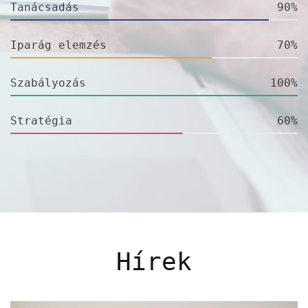
Tanácsadás
90%
Iparág elemzés
70%
Szabályozás
100%
Stratégia
60%
Hírek