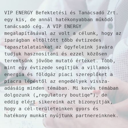
VIP ENERGY Befektetési és Tanácsadó Zrt.
egy kis, de annál hatékonyabban működő
tanácsadó cég. A VIP ENERGY
megalapításával az volt a célunk, hogy az
iparágban eltöltött több évtizedes
tapasztalatainkat az ügyfeleink javára
tudjuk hasznosítani és ezzel közösen
teremtsünk jövőbe mutató értéket. Több,
mint egy évtizede segítjük a villamos
energia és földgáz piaci szereplőket a
piacra lépéstől az engedélyek vissza-
adásáig minden témában. Mi kevés témában
dolgozunk („regulatory boutiqe”), de
eddig elért sikereink azt bizonyítják,
hogy a cél-területeinken gyors és
hatékony munkát nyújtunk partnereinknek.