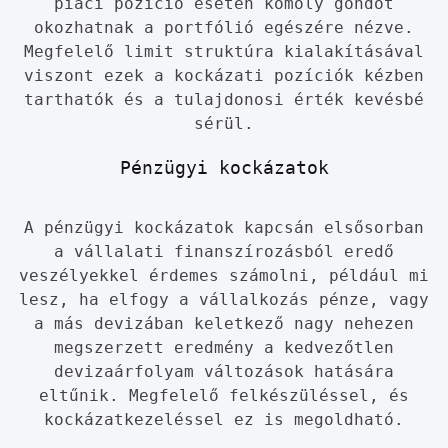
piaci pozíció esetén komoly gondot
okozhatnak a portfólió egészére nézve.
Megfelelő limit struktúra kialakításával
viszont ezek a kockázati pozíciók kézben
tarthatók és a tulajdonosi érték kevésbé
sérül.
Pénzügyi kockázatok
A pénzügyi kockázatok kapcsán elsősorban
a vállalati finanszírozásból eredő
veszélyekkel érdemes számolni, például mi
lesz, ha elfogy a vállalkozás pénze, vagy
a más devizában keletkező nagy nehezen
megszerzett eredmény a kedvezőtlen
devizaárfolyam változások hatására
eltűnik. Megfelelő felkészüléssel, és
kockázatkezeléssel ez is megoldható.